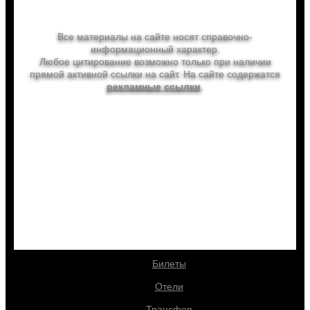
Лето, ах, Лето!
Все материалы на сайте носят справочно-
информационный характер.
Любое цитирование возможно только при наличии
прямой активной ссылки на сайт. На сайте содержатся
рекламные ссылки
.
info@letoahleto.ru
letoahleto.ru
Выгодно купить
Туры
Билеты
Отели
Трансфер