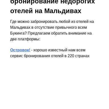
бронирование недорогих
отелей на Мальдивах
Где можно забронировать любой из отелей на
Мальдивах в отсутствие привычного всем
Букинга? Предлагаем обратить внимание на
две платформы:
Островок!
- хорошо известный нам всем
сервис бронирования отелей в 220 странах
мира: более 2,5 млн. вариантов размещения,
отсутствие проблем с оплатой российскими
картами, круглосуточная поддержка;
Trip.com
- сервис бронирования отелей,
авиабилетов, ж/д билетов по всему миру: более
200 стран, 1,5 млн. вариантов размещения, 2
млн. уникальных маршрутов. Отельная база
Trip.com в юго-восточной Азии, на Ближнем