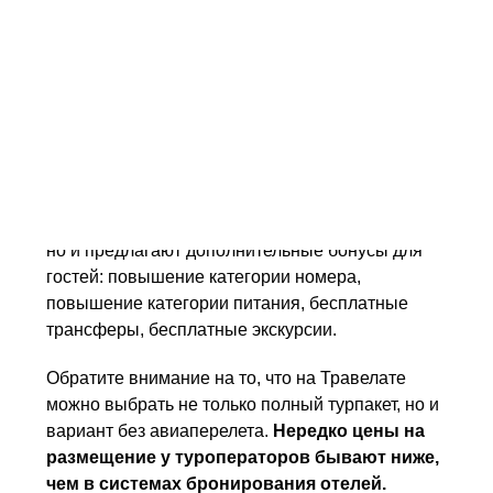
включать в себя перелет, проживание, трансфер
и медицинское страхование.
Если есть возможность, бронируйте поездку
заранее - можно сэкономить от 150 до 35% от
стоимости тура:
многие отели делают скидки
при бронировании за 30, 60 или 90 дней до
начала поездки
. Кроме того, в низкий сезон (с
мая по октябрь) отели не только снижают цены,
но и предлагают дополнительные бонусы для
гостей: повышение категории номера,
повышение категории питания, бесплатные
трансферы, бесплатные экскурсии.
Обратите внимание на то, что на Травелате
можно выбрать не только полный турпакет, но и
вариант без авиаперелета.
Нередко цены на
размещение у туроператоров бывают ниже,
чем в системах бронирования отелей.