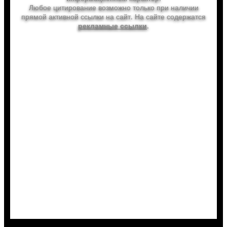
Любое цитирование возможно только при наличии
прямой активной ссылки на сайт. На сайте содержатся
.
рекламные ссылки
info@letoahleto.ru
letoahleto.ru
Выгодно купить
Туры
Билеты
Отели
Трансфер
Страховка