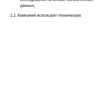
данных;
2.2. Компания использует техническую
информацию обезличено в целях, указанных в
пункте 2.1.
3. Условия и способы
обработки
персональной
информации
Пользователей и её
передачи третьим