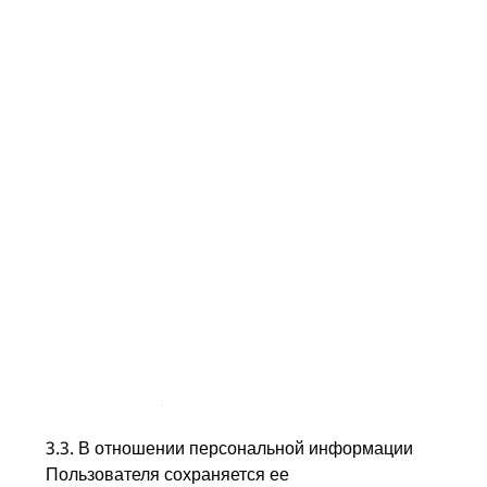
лицам.
3.1. Пользователь дает согласие на обработку
своих персональных данных путём отправки
заявки (любой письменный запрос, содержащий
контактные данные).
3.2. Обработка персональных данных
Пользователя означает сбор, запись,
систематизацию, накопление, хранение,
уточнение (обновление, изменение),
извлечение, использование, передачу
(распространение, предоставление, доступ),
обезличивание, блокирование, удаление,
уничтожение персональных данных
Пользователя.
3.3. В отношении персональной информации
Пользователя сохраняется ее