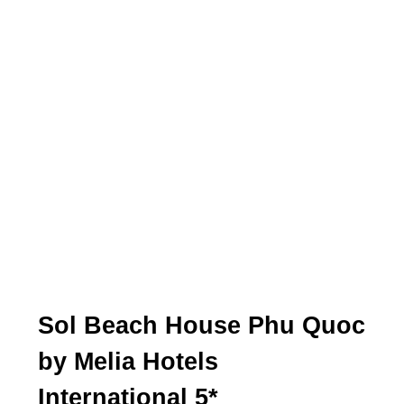
центр острова, есть бесплатный трансфер). К
размещению предлагаются 6 категорий
номеров – от самых простых категории Superior
(29 м²) в основном корпусе до вилл с четырьмя
спальнями, рассчитанными на 12 человек.
Отель предлагает среди прочих
и концепцию all inclusive (все
включено), что, учитывая
удаленность отеля, имеет смысл
(
другие отеля Вьетнама all
inclusive
).
Sol Beach House Phu Quoc
by Melia Hotels
International 5*