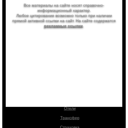
Все материалы на сайте носят справочно-
информационный характер.
Любое цитирование возможно только при наличии
прямой активной ссылки на сайт. На сайте содержатся
рекламные ссылки
.
info@letoahleto.ru
letoahleto.ru
Выгодно купить
Туры
Билеты
Отели
Трансфер
Страховка