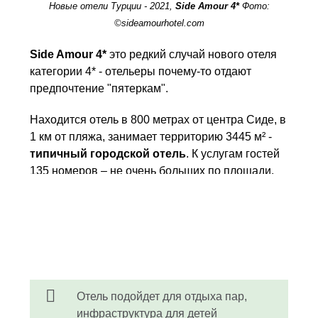
Новые отели Турции - 2021,
Side Amour 4*
Фото:
©sideamourhotel.com
Side Amour 4*
это редкий случай нового отеля
категории 4* - отельеры почему-то отдают
предпочтение "пятеркам".
Находится отель в 800 метрах от центра Сиде, в
1 км от пляжа, занимает территорию 3445 м² -
типичный городской отель
. К услугам гостей
135 номеров – не очень больших по площади,
но комфортных, оборудованных всем
необходимым для качественного отдыха. Пляж
у отеля собственный, песчаный, оборудованный
всем необходимым, находится в 1 км от отеля, 5
раз в день туда следует бесплатный трансфер.
Отель подойдет для отдыха пар,
инфраструктура для детей