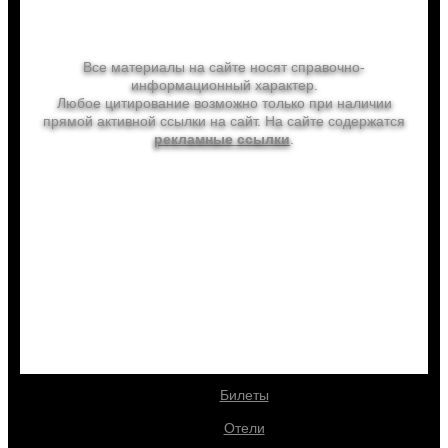
Лето, ах, Лето!
Все материалы на сайте носят справочно-
информационный характер.
Любое цитирование возможно только при наличии
прямой активной ссылки на сайт. На сайте содержатся
рекламные ссылки
.
info@letoahleto.ru
letoahleto.ru
Выгодно купить
Туры
Билеты
Отели