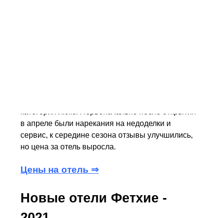
– это нужно учитывать любителям вечерних
прогулок за пределами отеля. К услугам гостей
480 номеров и вилл различной категории,
песчано-галечный пляж в двух бухтах,
небольшая (около 71 тыс. м²) территория,
которая отлично зонирована – отдельно детские
зоны, аквапарк, зона активити для взрослых, а
на пляже можно наслаждаться тишиной. Отель
позиционируется не просто как 5*, а как
категория люкс. Первоначально после открытия
в апреле были нарекания на недоделки и
сервис, к середине сезона отзывы улучшились,
но цена за отель выросла.
Цены на отель ⇒
Новые отели Фетхие -
2021