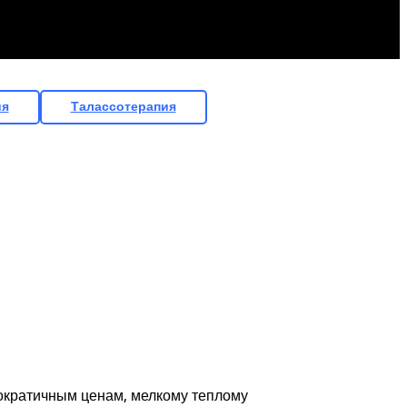
ия
Талассотерапия
ократичным ценам, мелкому теплому