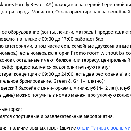
Skanes Family Resort 4*) находится на первой береговой ли
т центра города Монастир. Отель ориентирован на семейный
ое оборудование (зонты, лежаки, матрасы) предоставляет
неделю, на пляже с 09:00 до 17:00 работает бар;
ю категориями, в том числе есть семейные двухкомнатные 
 номера), есть номера категории Promo room without balc
лконов), остальные имеют балкон или террасу, центральны
, сейф предоставляется за дополнительную плату;
твует концепция с 09:00 до 24:00, есть два ресторана a'la 
тельное бронирование, Green & Grill – платно);
детский бассейн с мини-горками, мини-клуб (4-12 лет), клуб 
в день) можно получить в номер манеж, прогулочную коляску
ные горки;
одятся спортивные и развлекательные мероприятия.
ция, наличие водных горок (другие
отели Туниса с водными