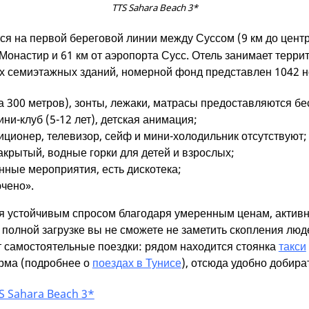
TTS Sahara Beach 3*
ся на первой береговой линии между Суссом (9 км до центр
а Монастир и 61 км от аэропорта Сусс. Отель занимает терр
ех семиэтажных зданий, номерной фонд представлен 1042 но
 300 метров), зонты, лежаки, матрасы предоставляются бе
ини-клуб (5-12 лет), детская анимация;
иционер, телевизор, сейф и мини-холодильник отсутствуют;
закрытый, водные горки для детей и взрослых;
ные мероприятия, есть дискотека;
ючено».
тся устойчивым спросом благодаря умеренным ценам, актив
 полной загрузке вы не сможете не заметить скопления люд
ит самостоятельные поездки: рядом находится стоянка
такси
рма (подробнее о
поездах в Тунисе
), отсюда удобно добира
TS Sahara Beach 3*