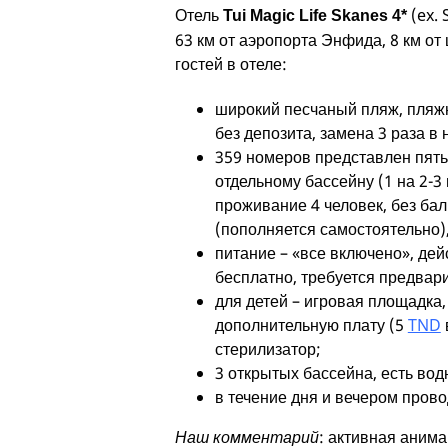
Отель
(ex. 
Tui Magic Life Skanes 4*
63 км от аэропорта Энфида, 8 км о
гостей в отеле:
широкий песчаный пляж, пляжн
без депозита, замена 3 раза в 
359 номеров представлен пять
отдельному бассейну (1 на 2-3
проживание 4 человек, без ба
(пополняется самостоятельно)
питание – «все включено», дейс
бесплатно, требуется предвари
для детей – игровая площадка, 
дополнительную плату (5
TND
стерилизатор;
3 открытых бассейна, есть вод
в течение дня и вечером пров
Наш комментарий
: активная анима