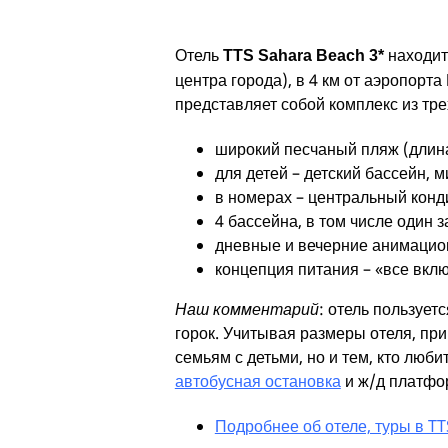
Отель
находит
TTS Sahara Beach 3*
центра города), в 4 км от аэропорт
представляет собой комплекс из тр
широкий песчаный пляж (длина
для детей – детский бассейн, м
в номерах – центральный конд
4 бассейна, в том числе один 
дневные и вечерние анимацион
концепция питания – «все вкл
Наш комментарий
: отель пользуе
горок. Учитывая размеры отеля, при
семьям с детьми, но и тем, кто люб
автобусная остановка
и ж/д платфо
Подробнее об отеле, туры в T