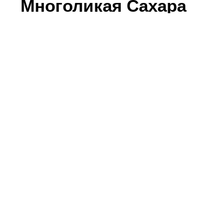
Многоликая Сахара
Информация о материале
Категория:
Тунис
Обновлено: 11 ноября 2024
Побывать в Тунисе и не увидеть Сахару все
равно, что не увидеть пирамиды в Египте или
Колизей в Италии.
Нам удалось попасть в Сахару просто в золотое
время - конец марта. Пустыня местами еще
цвела, зрелище оказалось неожиданным!
Часть 1
Часть 2
В Тунисе просто отлично организована