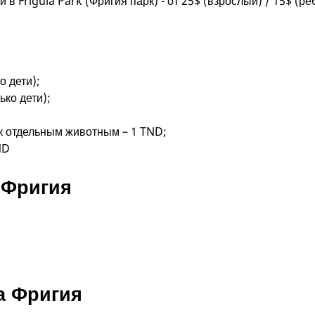
в Friguia Park (Фригия парк) - от 25$ (взрослый) / 15$ (реб
о дети);
ько дети);
к отдельным животным – 1 TND;
ND
 Фригия
а Фригия