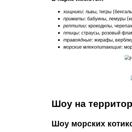
хищники
: львы, тигры (бенгал
приматы
: бабуины, лемуры (к
рептилии
: крокодилы, черепах
птицы
: страусы, розовый фла
травоядные
: жирафы, верблюд
морские млекопитающие
: мо
Шоу на территор
Шоу морских котик