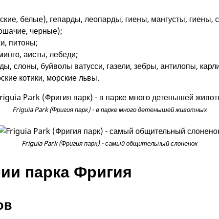
ьские, белые), гепарды, леопарды, гиены, мангусты, гиены, 
ошачие, черные);
и, питоны;
минго, аисты, лебеди;
ы, слоны, буйволы ватусси, газели, зебры, антилопы, карл
рские котики, морские львы.
Friguia Park (Фригия парк) - в парке много детенышей животных
Friguia Park (Фригия парк) - самый общительный слоненок
ии парка Фригия
ов