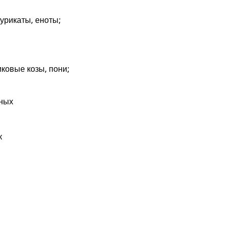
сурикаты, еноты;
иковые козы, пони;