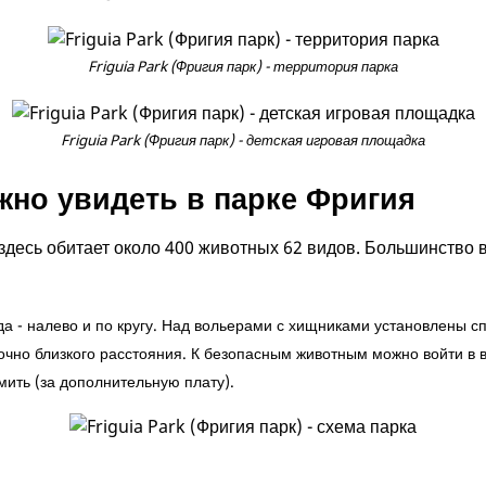
Friguia Park (Фригия парк) - территория парка
Friguia Park (Фригия парк) - детская игровая площадка
жно увидеть в парке Фригия
здесь обитает около 400 животных 62 видов. Большинство 
да - налево и по кругу. Над вольерами с хищниками установлены с
очно близкого расстояния. К безопасным животным можно войти в в
ить (за дополнительную плату).