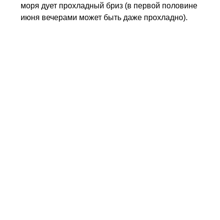
моря дует прохладный бриз (в первой половине
июня вечерами может быть даже прохладно).
Благодаря такой комбинации, погода в Тунисе
летом очень комфортная – нет высокой
влажности и удушающей жары.
На южных курортах (
Джерба
,
Зарзис
) сезон начинается на 2-3
недели раньше и заканчивается
к ноябрю.
Низкий сезон в Тунисе
Низкий сезон в Тунисе продолжается с
ноября по апрель.