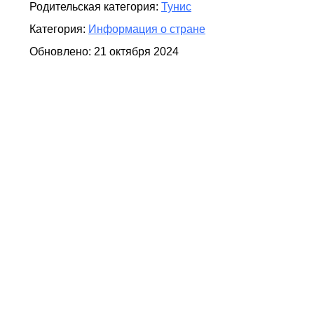
Родительская категория:
Тунис
Категория:
Информация о стране
Обновлено: 21 октября 2024
Климат в Тунисе сформировался под
воздействием двух основных факторов:
Средиземное море и пустыня Сахара.
В северной части страны и вдоль побережья (а
это 1400 км) -
субтропический
средиземноморский
, в центральных районах –
тропический пустынный
.
Карта климатических зон
в Тунисе