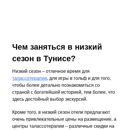
В этот период приезжать в страну можно с
какими угодно целями, только не пляжными – с
моря дует холодный ветер, температура вод
зимой опускается до 13 -14 °С, воздуха – 16 -18
°С.
Чем заняться в низкий
сезон в Тунисе?
Низкий сезон – отличное время для
талассотерапии
, для игры в гольф и для того,
чтобы более детально познакомиться со
страной с богатейшей историей, тем более, что
здесь достойный выбор экскурсий.
Кроме того, в низкий сезон отели предлагают
очень привлекательные цены на размещение, а
центры талассотерапии – различные скидки на