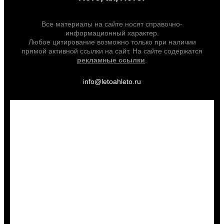
Все материалы на сайте носят справочно-
информационный характер.
Любое цитирование возможно только при наличии
прямой активной ссылки на сайт. На сайте содержатся
рекламные ссылки
.
info@letoahleto.ru
letoahleto.ru
Выгодно купить
Туры
Билеты
Отели
Трансфер