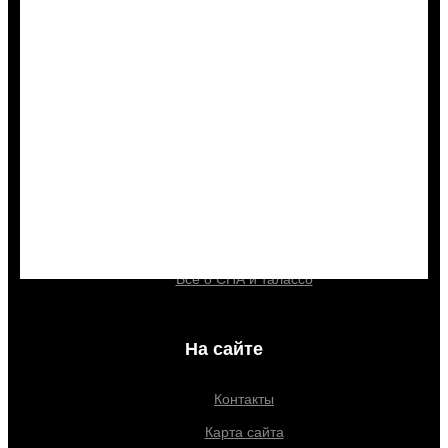
Страховка
Полезно знать
Путешествие с животными
Шенген - новые правила
Гиды и экскурсии
Все о круизах
Все о СПА и талассо
На сайте
Контакты
Карта сайта