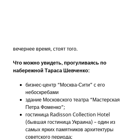
Смоленский
По набережной можно только прогуляться, зон
для того, чтобы посидеть, отдохнуть, перекусить
здесь нет, но виды Москвы, которые
открываются с этой набережной, особенно в
вечернее время, стоят того.
Что можно увидеть, прогуливаясь по
набережной Тараса Шевченко:
бизнес-центр “Москва-Сити” с его
небоскребами
здание Московского театра “Мастерская
Петра Фоменко”;
гостиница Radisson Collection Hotel
(бывшая гостиница Украина) – один из
самых ярких памятников архитектуры
советского периода;