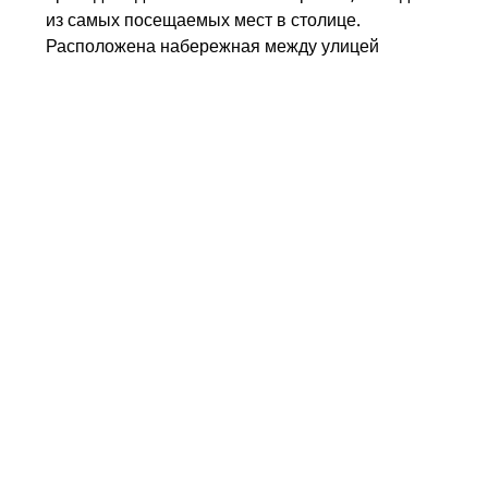
из самых посещаемых мест в столице.
Расположена набережная между улицей
Ленивка и Васильевским спуском у Красной
площади,
именно отсюда можно увидеть все
самые значимые исторические объекты
города:
Красная площадь
Васильевский спуск;
башни Кремля - Петровская,
Водовзводная, Москворецкая, Тайницкая,
Благовещенская и Безымянные;
Александровский сад;
палаты Зотова – памятник архитектуры 18-
19 веков.
Протяженность набережной
: 800 м
Ближайшее метро
: Библиотека имени Ленина