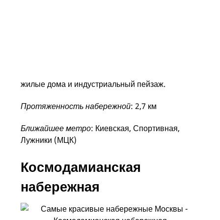
Бережковская набережная находится в районе
Дорогомилово на правом берегу реки. Когда-то
здесь располагалась рыбацкая слобода «на
Бережках», отсюда и название набережной.
Прогуляться здесь можно только по тротуару
вдоль реки, рядом довольно оживленная улица,
жилые дома и индустриальный пейзаж.
Протяженность набережной
: 2,7 км
Ближайшее метро
: Киевская, Спортивная,
Лужники (МЦК)
Космодамианская
набережная