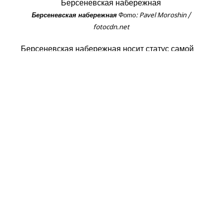
Фото: Pavel Moroshin /
Берсеневская набережная
fotocdn.net
Берсеневская набережная носит статус самой
загадочной. Даже происхождение ее названия
вызывает до сих пор споры: по одной версии
здесь в изобилии рос кустарник берсень
(известный нам как крыжовник), по другой –
земли принадлежали боярину И. Н. Берсень-
Беклемишеву.
Самые известные объекты Берсеневской
набережной:
знаменитый Дом на набережной или Дом
правительства: построен в 1931 году,
здесь проживали видные политики СССР,
известные ученые, деятели культуры.