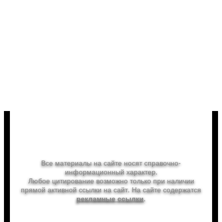
Хорошего отдыха и ярких впечатлений!
Первое фото: Куршская коса Фото: Большой
Москворецкий мост, вид на Кремлевскую набережную /
m24.ru
Лето, ах, Лето!
Все материалы на сайте носят справочно-
информационный характер.
Любое цитирование возможно только при наличии
прямой активной ссылки на сайт. На сайте содержатся
.
рекламные ссылки
info@letoahleto.ru