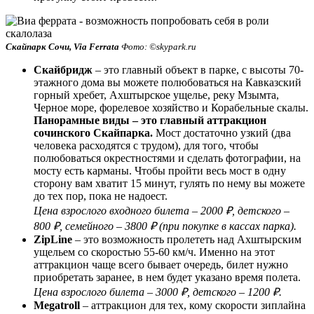
Скайпарк Сочи, Via Ferrata
Фото: ©skypark.ru
Скайбридж
– это главный объект в парке, с высоты 70-
этажного дома вы можете полюбоваться на Кавказский
горный хребет, Ахштырское ущелье, реку Мзымта,
Черное море, форелевое хозяйство и Корабельные скалы.
Панорамные виды – это главный аттракцион
сочинского Скайпарка.
Мост достаточно узкий (два
человека расходятся с трудом), для того, чтобы
полюбоваться окрестностями и сделать фотографии, на
мосту есть карманы. Чтобы пройти весь мост в одну
сторону вам хватит 15 минут, гулять по нему вы можете
до тех пор, пока не надоест.
Цена взрослого входного билета – 2000 ₽, детского –
800 ₽, семейного – 3800 ₽ (при покупке в кассах парка).
ZipLine
– это возможность пролететь над Ахштырским
ущельем со скоростью 55-60 км/ч. Именно на этот
аттракцион чаще всего бывает очередь, билет нужно
приобретать заранее, в нем будет указано время полета.
Цена взрослого билета – 3000 ₽, детского – 1200 ₽.
Megatroll
– аттракцион для тех, кому скорости зиплайна