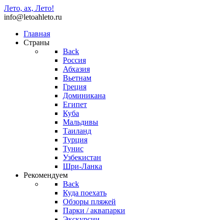
Лето, ах, Лето
!
info@letoahleto.ru
Главная
Страны
Back
Россия
Абхазия
Вьетнам
Греция
Доминикана
Египет
Куба
Мальдивы
Таиланд
Турция
Тунис
Узбекистан
Шри-Ланка
Рекомендуем
Back
Куда поехать
Обзоры пляжей
Парки / аквапарки
Экскурсии