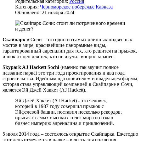
Родительская категория:
Россия
Категория:
Черноморское побережье Кавказа
Обновлено: 21 ноября 2024
Скайпарк
в Сочи – это один из самых длинных подвесных
мостов в мире, красивейшие панорамные виды,
гарантированный адреналин для тех, кто решится на прыжок,
и шок от цен для тех, кто не изучил вопрос заранее.
Skypark AJ Hackett Sochi
(именно так звучит полное
название парка) это три года проектирования и два года
строительства. Идейным вдохновителем и владельцем фирмы,
которая стала управляющей компанией в Скайпарке в Сочи,
является Эй Джей Хаккет (AJ Hackett).
Эй Джей Хаккет (AJ Hacket) - это человек,
который в 1987 году совершил прыжок с
Эйфелевой башни, поставил несколько рекордов,
прыгая с самых высоких точек мира и создал
бизнес-империю адреналина и приключений.
5 июля 2014 года – состоялось открытие Скайпарка. Ежегодно
этот день отмечается в парке – в честь дня рождения