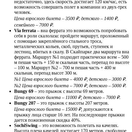
недостаточно, здесь скорость достигает 120 км/час, есть
возможность совершить полет в компании из двух-трех
человек.
Цена взрослого билета – 3500 ₽, детского – 1400 ₽,
семейного – 7000 ₽.
Via ferrata
– виа феррата это возможность попробовать
себя в роли скалолаза: пройдите маршрут, проложенный
с помощью закреплённого стального троса,
металлических кольев, скоб, прутьев, ступенек и
лестниц, вбитых в скалу. В Скайпарке два маршрута виа
феррата. Маршрут №1 подходит практически всем – 500
м пешая часть + 150 м скальная часть, перепад по высоте
– 100 м. Маршрут №2 – 700 м пешая часть + 400 м
скальная, перепад высот 300 м.
№1 Цена взрослого билета – 4000 ₽, детского – 3000 ₽.
№2 Цена взрослого билета – 7000 ₽, детского – 5000 ₽.
Bungy 69
– это прыжок с высоты 69 метров.
Цена взрослого билета – 11000 ₽, детского – 7000 ₽.
Bungy 207
– это прыжок с высоты 207 метров.
Цена взрослого билета – 15000 ₽,
допускаются к
прыжку лица старше 16 лет. На последующие прыжки
дается пожизненная скидка 40%.
SochiSwing
– это возможность полетать на качелях.
Высота плеча качелей достигает 170 метров, свободное